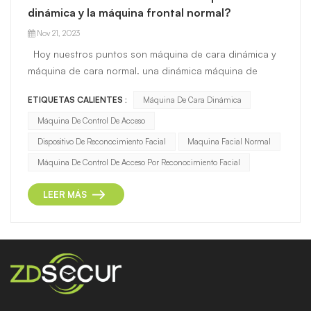
dinámica y la máquina frontal normal?
Nov 21, 2023
Hoy nuestros puntos son máquina de cara dinámica y
máquina de cara normal. una dinámica máquina de
control de acceso por reconocimiento facial
ETIQUETAS CALIENTES :
Máquina De Cara Dinámica
Normalmente se refiere a un dispositivo de
reconocimiento facial que incorpora tecnología de
Máquina De Control De Acceso
reconocimiento facial dinámico o...
Dispositivo De Reconocimiento Facial
Maquina Facial Normal
Máquina De Control De Acceso Por Reconocimiento Facial
LEER MÁS