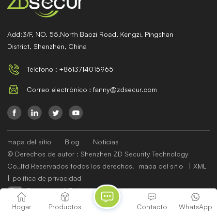
Add:3/F, NO. 55,North Baozi Road, Kengzi, Pingshan
District, Shenzhen, China
Teléfono : +8613714015965
Correo electrónico : fanny@zdsecur.com
mapa del sitio
Blog
Noticias
© Derechos de autor : Shenzhen ZD Security Technology
Co.,ltd Reservados todos los derechos.
mapa del sitio
|
XML
|
política de privacidad
Soporta red IPv6
Hogar
Productos
Contacto
WhatsApp